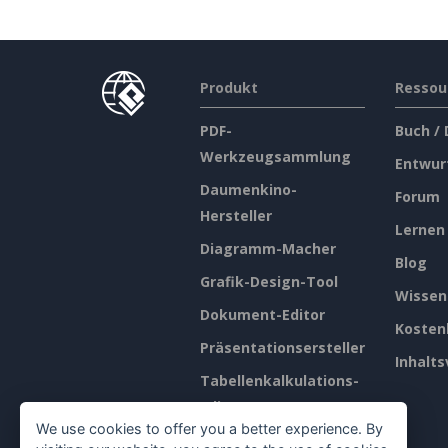
Produkt
Ressou
PDF-
Buch /
Werkzeugsammlung
Entwur
Daumenkino-
Forum
Hersteller
Lernen
Diagramm-Macher
Blog
Grafik-Design-Tool
Wissen
Dokument-Editor
Kosten
Präsentationsersteller
Inhalts
Tabellenkalkulations-
Editor
We use cookies to offer you a better experience. By
Preisgestaltung