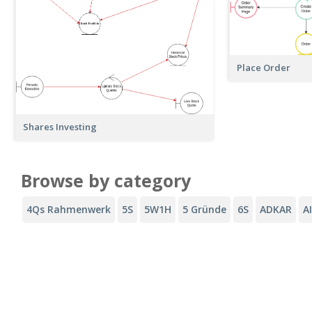
Place Order
Shares Investing
Browse by category
4Qs Rahmenwerk
5S
5W1H
5 Gründe
6S
ADKAR
A