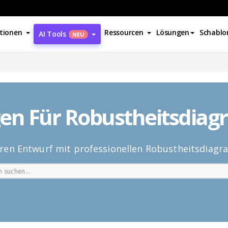
tionen
Ressourcen
Lösungen
Schablo
AI Tools
NEU
gen Für Robustheitsdia
Ihren Entwurf mit professionellen Robustheitsdiag