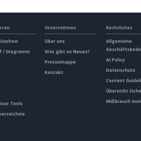
rcen
Unternehmen
Rechtliches
 Diashow
Über uns
Allgemeine
Geschäftsbedi
f / Diagramm
Was gibt es Neues?
AI Policy
Pressemappe
Datenschutz
Kontakt
Content Guidel
Übersicht Siche
Mißbrauch mel
lose Tools
verzeichnis