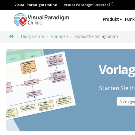
Visual Paradigm Online
Visual Paradigm Desktop
Produkt
Funk
Diagramme
Vorlagen
Robustheitsdiagramm
Vorla
Starten Sie 