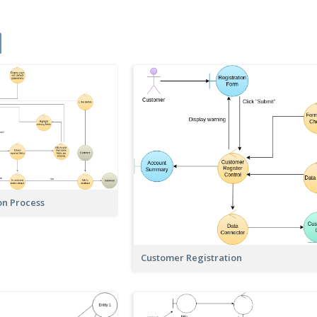
on Process
Customer Registration