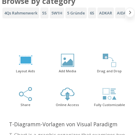
Browse by category
4Qs Rahmenwerk
5S
5W1H
5 Gründe
6S
ADKAR
AIDA-Tri
Layout Aids
Add Media
Drag and Drop
Share
Online Access
Fully Customizable
T-Diagramm-Vorlagen von Visual Paradigm
T-Chart is a graphic organizer that examines two