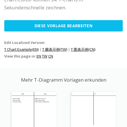
Sekundenschnelle zeichnen.
DIESE VORLAGE BEARBEITEN
Edit Localized Version:
T Chart Example(EN)
|
T 圖表示例(TW)
|
T 图表示例(CN)
View this page in:
EN
TW
CN
Mehr T-Diagramm Vorlagen erkunden