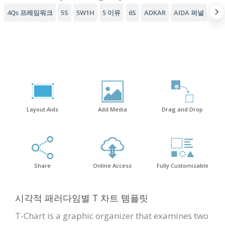
4Qs 프레임워크
5S
5W1H
5 이유
6S
ADKAR
AIDA 퍼널
AW
Layout Aids
Add Media
Drag and Drop
Share
Online Access
Fully Customizable
시각적 패러다임별 T 차트 템플릿
T-Chart is a graphic organizer that examines two