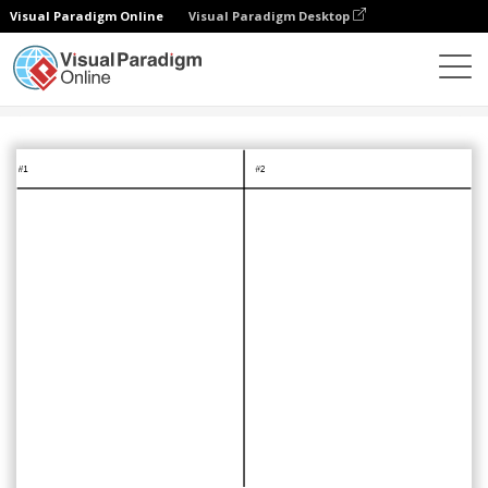
Visual Paradigm Online
Visual Paradigm Desktop
다이어그램
템플릿
T 차트
T Chart for Comparison