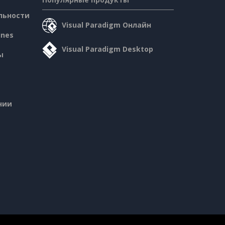
льности
Visual Paradigm Онлайн
ines
Visual Paradigm Desktop
ы
нии