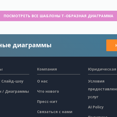
ПОСМОТРЕТЬ ВСЕ ШАБЛОНЫ Т-ОБРАЗНАЯ ДИАГРАММА
чные диаграммы
сы
Компания
Юридическая
/ Слайд-шоу
О нас
Условия
предоставлен
н / Диаграммы
Что нового
услуг
Пресс-кит
AI Policy
Связаться с нами