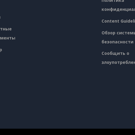
Политика
конфиденциа
я
Content Guidel
атные
Обзор систем
ументы
безопасности
p
Сообщить о
злоупотребле