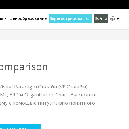
ны
Ценообразование
Зарегистрироваться
Войти
Comparison
isual Paradigm Онлайн (VP Онлайн)
ML, ERD и Organization Chart. Вы можете
хему с помощью интуитивно понятного