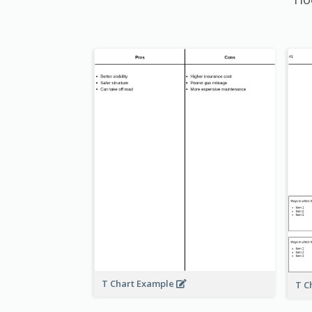
T Chart Example
T C