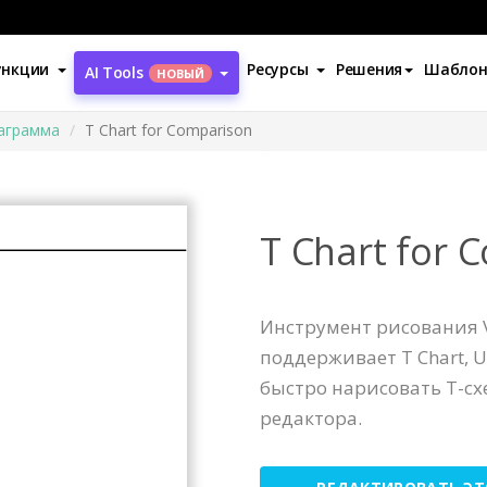
ункции
Ресурсы
Решения
Шабло
AI Tools
НОВЫЙ
иаграмма
T Chart for Comparison
T Chart for 
Инструмент рисования V
поддерживает T Chart, U
быстро нарисовать Т-с
редактора.