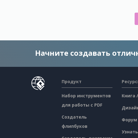
Начните создавать отли
Продукт
Ресур
Набор инструментов
Книга 
для работы с PDF
Дизай
Создатель
Форум
флипбуков
Узнать