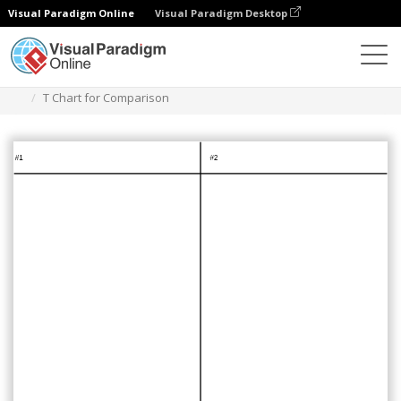
Visual Paradigm Online
Visual Paradigm Desktop
Diagramas
Modelos
Gráfico em T
T Chart for Comparison