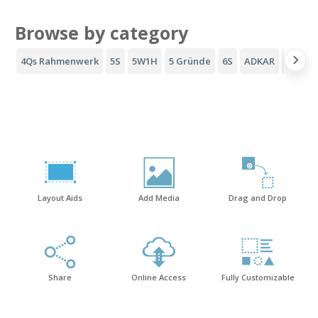
Browse by category
4Qs Rahmenwerk
5S
5W1H
5 Gründe
6S
ADKAR
AIDA-T
Layout Aids
Add Media
Drag and Drop
Share
Online Access
Fully Customizable