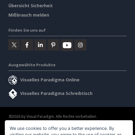
Übersicht Sicherheit
Mißbrauch melden
Finden Sie uns auf
Ausgewählte Produkte
Visuelles Paradigma Online
Visuelles Paradigma Schreibtisch
©2026 by Visual Paradigm. Alle Rechte vorbehalten.
We use cookies to offer you a better experience. By
Allgemeine Geschäftsbedingungen
AI Policy
visiting our website, you agree to the use of cookies as