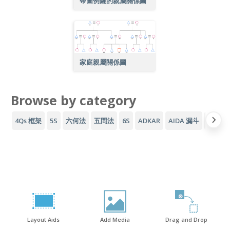
帶圖例鍵的親屬關係圖
家庭親屬關係圖
Browse by category
4Qs 框架
5S
六何法
五問法
6S
ADKAR
AIDA 漏斗
AWS 
Layout Aids
Add Media
Drag and Drop