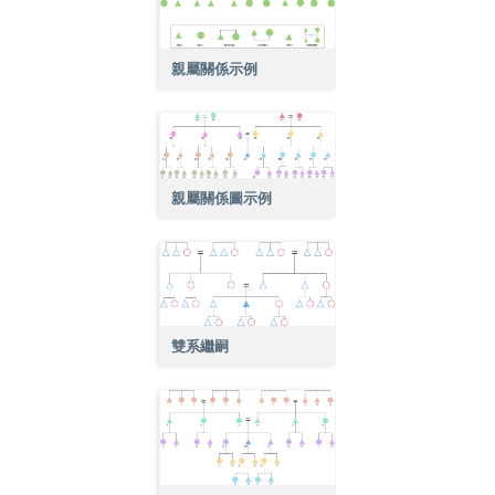
親屬關係示例
親屬關係圖示例
雙系繼嗣