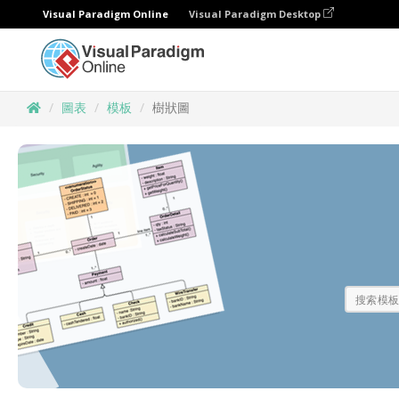
Visual Paradigm Online
Visual Paradigm Desktop
圖表
模板
樹狀圖