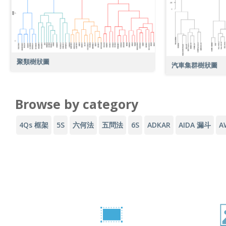
聚類樹狀圖
汽車集群樹狀圖
Browse by category
4Qs 框架
5S
六何法
五問法
6S
ADKAR
AIDA 漏斗
A