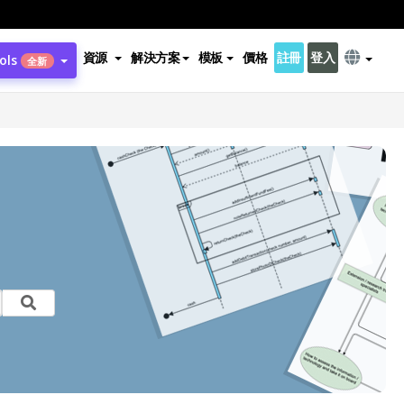
資源
解決方案
模板
價格
註冊
登入
ols
全新