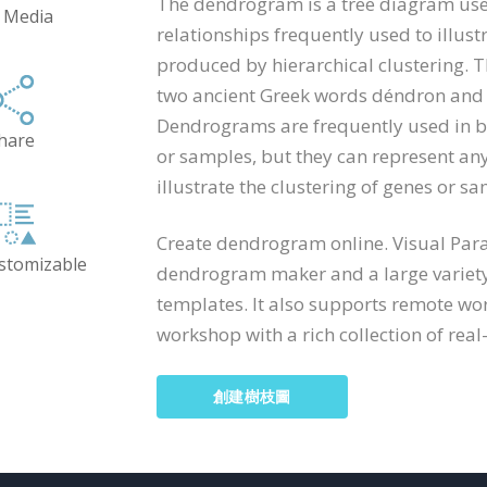
The dendrogram is a tree diagram used
 Media
relationships frequently used to illust
produced by hierarchical clustering.
two ancient Greek words déndron and
Dendrograms are frequently used in b
hare
or samples, but they can represent any
illustrate the clustering of genes or s
Create dendrogram online. Visual Par
ustomizable
dendrogram maker and a large variety
templates. It also supports remote wo
workshop with a rich collection of real-
創建樹枝圖