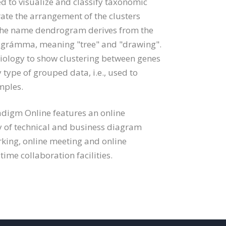
 to visualize and classify taxonomic
rate the arrangement of the clusters
 The name dendrogram derives from the
 grámma, meaning "tree" and "drawing".
iology to show clustering between genes
 type of grouped data, i.e., used to
amples.
adigm Online features an online
 of technical and business diagram
rking, online meeting and online
time collaboration facilities.