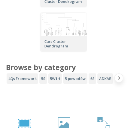
Cluster Dendrogram
Cars Cluster
Dendrogram
Browse by category
4Qs Framework
5S
5W1H
5 powodów
6S
ADKAR
Lejek 