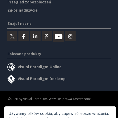
Przegląd zabezpieczeń
Zgłoś nadużycie
Znajdź nas na
Polecane produkty
Visual Paradigm Online
Visual Paradigm Desktop
©2026 by Visual Paradigm. Wszelkie prawa zastrzeżone.
Warunki korzystania z usługi
AI Policy
Używamy plików cookie, aby zapewnić lepsze wrażenia.
Polityka prywatności
Content Guidelines