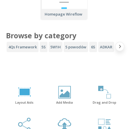
Homepage Wireflow
Browse by category
4Qs Framework
5S
5W1H
5 powodów
6S
ADKAR
Lejek 
Layout Aids
Add Media
Drag and Drop