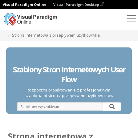
Visual Paradigm Online
Visual Paradigm Desktop
Diagramy
Szablony
Strona internetowa z przepływem użytkownika
Szablony Stron Internetowych User
Flow
Rozpocznij projektowanie z profesjonalnymi
szablonami stron z przepływem użytkowników
Strona internetowa z