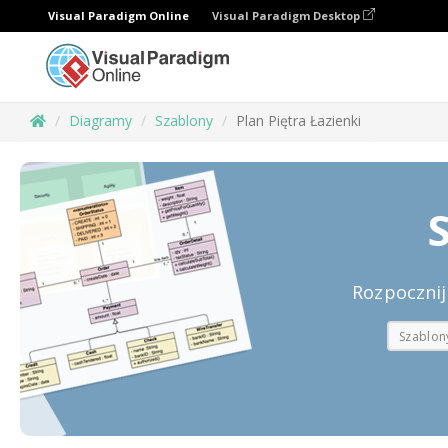
Visual Paradigm Online
Visual Paradigm Desktop
Diagramy
Szablony
Plan Piętra Łazienki
Rozpocznij