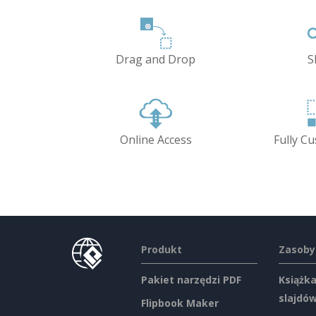
Drag and Drop
S
Online Access
Fully C
Produkt
Zasoby
Pakiet narzędzi PDF
Książka
slajdó
Flipbook Maker