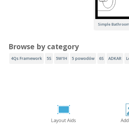
Simple Bathroom
Browse by category
4Qs Framework
5S
5W1H
5 powodów
6S
ADKAR
L
Layout Aids
Add