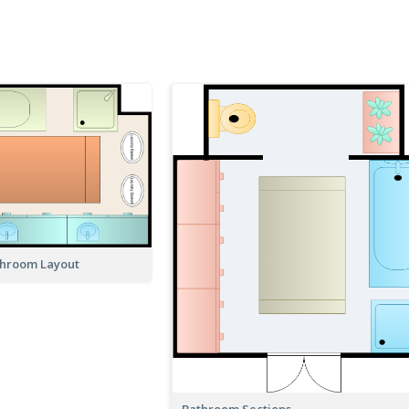
throom Layout
Bathroom Sections