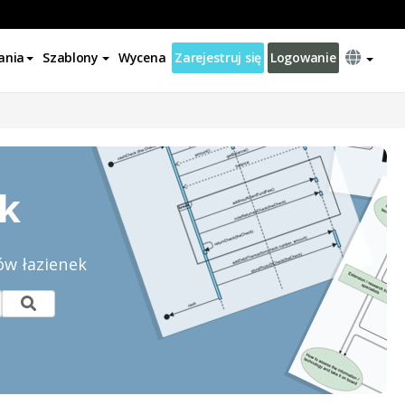
ania
Szablony
Wycena
Zarejestruj się
Logowanie
k
ów łazienek