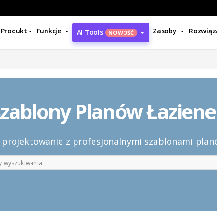
Produkt
Funkcje
Zasoby
Rozwiąz
AI Tools
NOWOŚĆ
Szablony Planów Łaziene
 projektowanie z profesjonalnymi szablonami plan