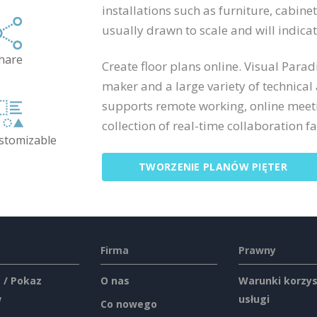
installations such as furniture, cabine
usually drawn to scale and will indic
hare
Create floor plans online. Visual Para
maker and a large variety of technical
supports remote working, online meeti
collection of real-time collaboration fac
ustomizable
TWORZENIE PLANÓW PIĘTER
Firma
Prawny
 / Pokaz
O nas
Warunki korzys
w
usługi
Co nowego