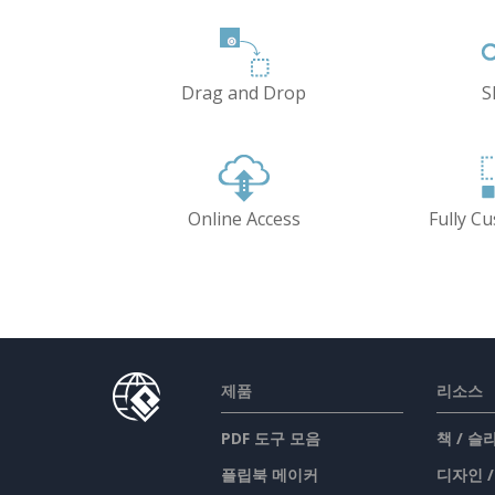
Drag and Drop
S
Online Access
Fully C
제품
리소스
PDF 도구 모음
책 / 
플립북 메이커
디자인 