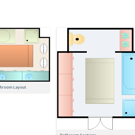
throom Layout
Bathroom Sections