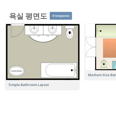
욕실 평면도
8 templates
Medium Size Ba
Simple Bathroom Layout