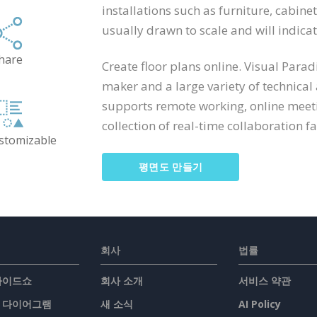
installations such as furniture, cabine
usually drawn to scale and will indic
hare
Create floor plans online. Visual Para
maker and a large variety of technical
supports remote working, online meeti
collection of real-time collaboration fac
ustomizable
평면도 만들기
회사
법률
슬라이드쇼
회사 소개
서비스 약관
/ 다이어그램
새 소식
AI Policy