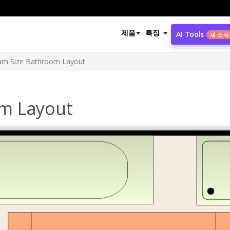
제품
특징
AI Tools
새 소식
um Size Bathroom Layout
m Layout