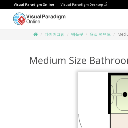
Visual Paradigm Online
Visual Paradigm Desktop
다이어그램
템플릿
욕실 평면도
Medi
Medium Size Bathroo