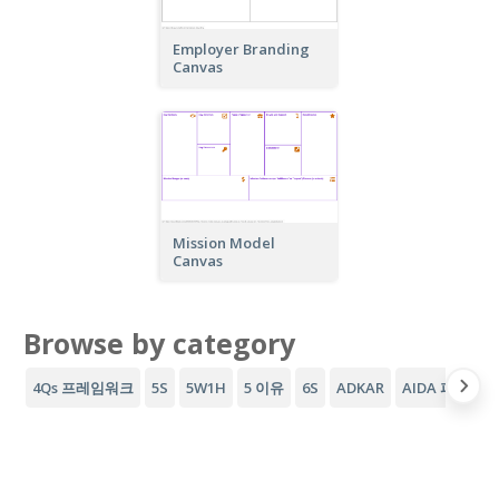
Employer Branding
Canvas
Mission Model
Canvas
Browse by category
4Qs 프레임워크
5S
5W1H
5 이유
6S
ADKAR
AIDA 퍼널
A