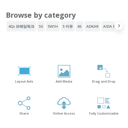
Browse by category
4Qs 프레임워크
5S
5W1H
5 이유
6S
ADKAR
AIDA 퍼널
A
Layout Aids
Add Media
Drag and Drop
Share
Online Access
Fully Customizable