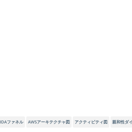
AIDAファネル
AWSアーキテクチャ図
アクティビティ図
親和性ダ