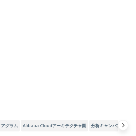
イアグラム
Alibaba Cloudアーキテクチャ図
分析キャンバス
アジ