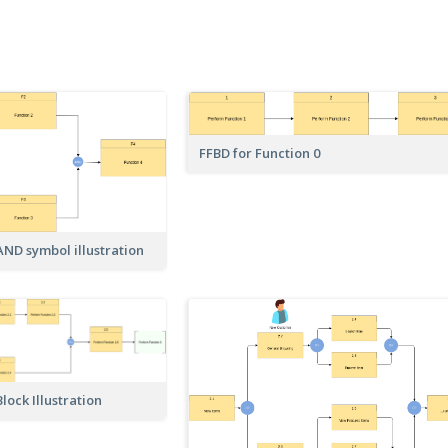
FFBD for Function 0
AND symbol illustration
lock Illustration