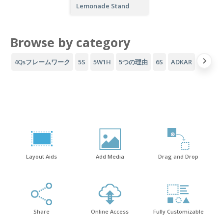
Lemonade Stand
Browse by category
4Qsフレームワーク
5S
5W1H
5つの理由
6S
ADKAR
AID
Layout Aids
Add Media
Drag and Drop
Share
Online Access
Fully Customizable