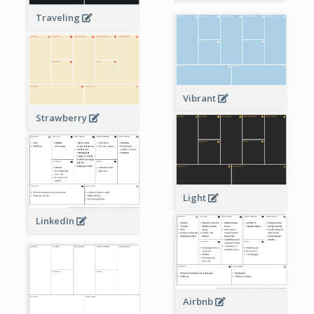
Traveling
Vibrant
Strawberry
Light
LinkedIn
Airbnb