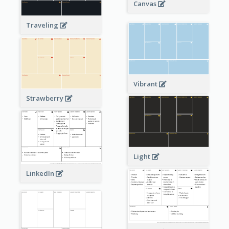
Canvas
Traveling
Vibrant
Strawberry
Light
LinkedIn