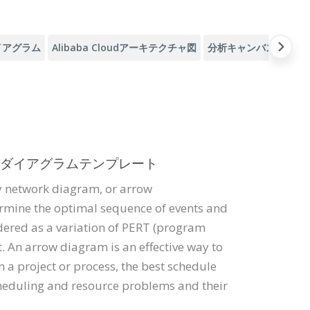
イアグラム
Alibaba Cloudアーキテクチャ図
分析キャンバス
アジ
ダイアグラムテンプレート
y network diagram, or arrow
mine the optimal sequence of events and
nsidered as a variation of PERT (program
. An arrow diagram is an effective way to
n a project or process, the best schedule
scheduling and resource problems and their