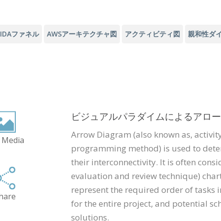
AIDAファネル
AWSアーキテクチャ図
アクティビティ図
親和性ダ
ビジュアルパラダイムによるアロー
Arrow Diagram (also known as, activit
 Media
programming method) is used to deter
their interconnectivity. It is often co
evaluation and review technique) chart
represent the required order of tasks i
hare
for the entire project, and potential 
solutions.