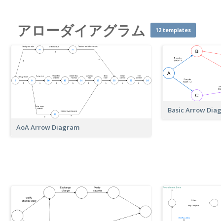
アローダイアグラム
12 templates
Basic Arrow Dia
AoA Arrow Diagram