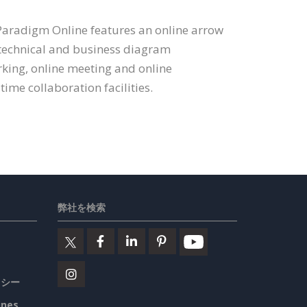
Paradigm Online features an online arrow
 technical and business diagram
rking, online meeting and online
time collaboration facilities.
弊社を検索
リシー
ines