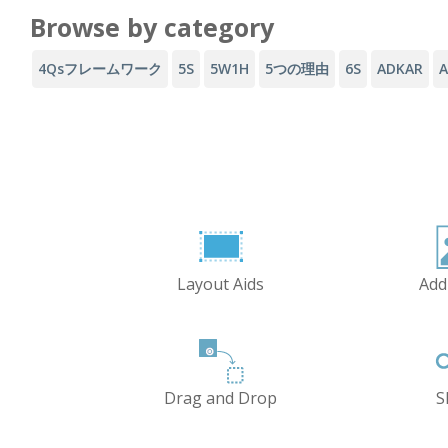
Browse by category
4Qsフレームワーク
5S
5W1H
5つの理由
6S
ADKAR
Layout Aids
Add
Drag and Drop
S