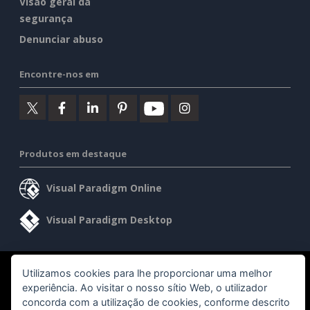
Visão geral da
segurança
Denunciar abuso
Encontre-nos em
Produtos em destaque
Visual Paradigm Online
Visual Paradigm Desktop
©2026 by Visual Paradigm. Todos os direitos reservados.
Utilizamos cookies para lhe proporcionar uma melhor
experiência. Ao visitar o nosso sítio Web, o utilizador
concorda com a utilização de cookies, conforme descrito
Termos de serviço
AI Policy
Política de privacidade