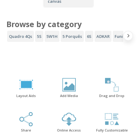
canvas
Browse by category
Quadro 4Qs
5S
5W1H
5 Porquês
6S
ADKAR
Funil AIDA
Layout Aids
Add Media
Drag and Drop
Share
Online Access
Fully Customizable