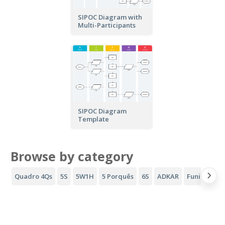
SIPOC Diagram with
Multi-Participants
SIPOC Diagram
Template
Browse by category
Quadro 4Qs
5S
5W1H
5 Porquês
6S
ADKAR
Funil AIDA