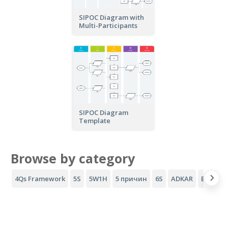
SIPOC Diagram with
Multi-Participants
SIPOC Diagram
Template
Browse by category
4Qs Framework
5S
5W1H
5 причин
6S
ADKAR
Воронка