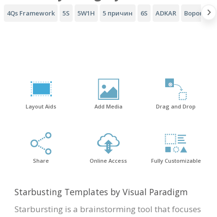
4Qs Framework
5S
5W1H
5 причин
6S
ADKAR
Воронка A
Layout Aids
Add Media
Drag and Drop
Share
Online Access
Fully Customizable
Starbusting Templates by Visual Paradigm
Starbursting is a brainstorming tool that focuses