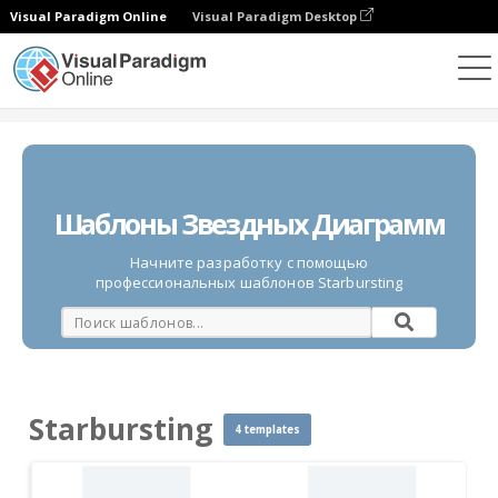
Visual Paradigm Online
Visual Paradigm Desktop
Диаграммы
Шаблоны
Starbursting
Шаблоны Звездных Диаграмм
Начните разработку с помощью
профессиональных шаблонов Starbursting
Starbursting
4 templates