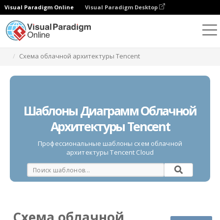
Visual Paradigm Online
Visual Paradigm Desktop
Диаграммы
Шаблоны
Схема облачной архитектуры Tencent
Шаблоны Диаграмм Облачной
Архитектуры Tencent
Профессиональные шаблоны схем облачной
архитектуры Tencent Cloud
Схема облачной