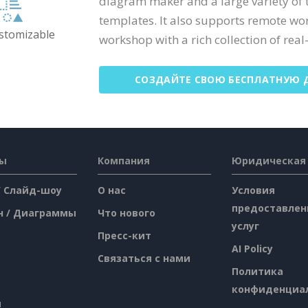
diagram maker and a large variety of
templates. It also supports remote wo
ustomizable
workshop with a rich collection of real-
СОЗДАЙТЕ СВОЮ БЕСПЛАТНУЮ 
сы
Компания
Юридическая
/ Слайд-шоу
О нас
Условия
предоставлен
н / Диаграммы
Что нового
услуг
Пресс-кит
AI Policy
Связаться с нами
Политика
конфиденциа
я