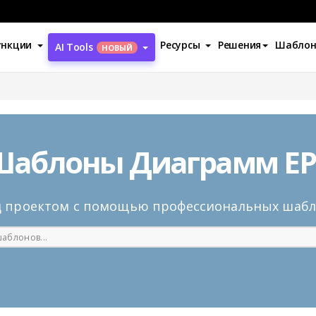
ункции
Ресурсы
Решения
Шабло
AI Tools
НОВЫЙ
Шаблоны Диаграмм EP
д проектом с помощью профессиональных шаб