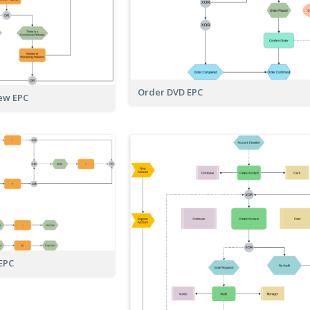
Order DVD EPC
ew EPC
EPC