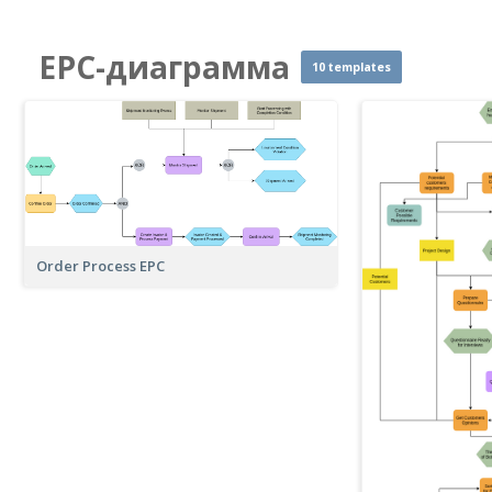
EPC-диаграмма
10 templates
Order Process EPC