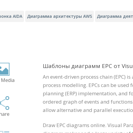
ронка AIDA
Диаграмма архитектуры AWS
Диаграмма деят
Шаблоны диаграмм EPC от Visu
An event-driven process chain (EPC) is 
 Media
process modelling. EPCs can be used f
planning (ERP) implementation, and fo
ordered graph of events and functions
allow alternative and parallel executio
hare
Draw EPC diagrams online. Visual Par