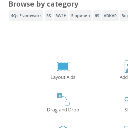
Browse by category
4Qs Framework
5S
5W1H
5 причин
6S
ADKAR
Во
Layout Aids
Add
Drag and Drop
S