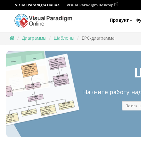
Visual Paradigm Online
Visual Paradigm Desktop
Продукт
Ф
Диаграммы
Шаблоны
EPC-диаграмма
Начните работу на