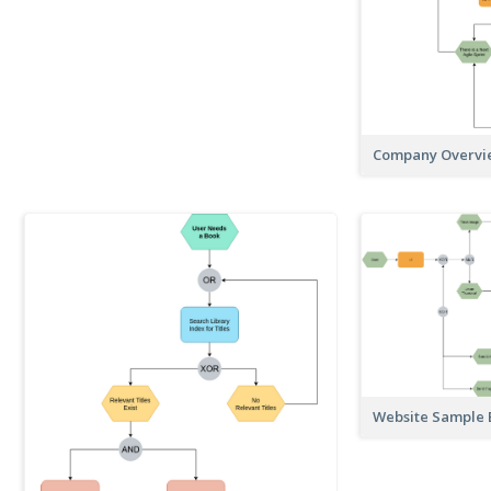
Company Overvi
Website Sample 