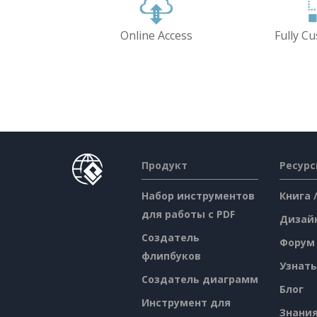
Online Access
Fully C
Продукт
Ресур
Набор инструментов
Книга 
для работы с PDF
Дизай
Создатель
Форум
флипбуков
Узнать
Создатель диаграмм
Блог
Инструмент для
Знани