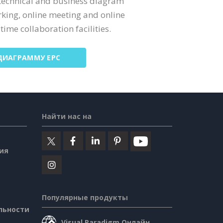
 technical and business diagram
rking, online meeting and online
time collaboration facilities.
ДИАГРАММУ EPC
Найти нас на
ия
Популярные продукты
льности
Visual Paradigm Онлайн