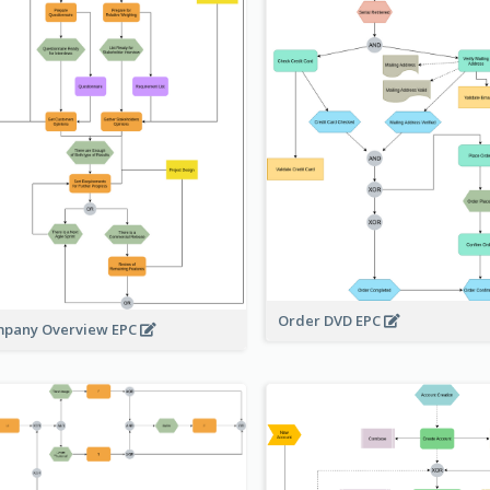
Order DVD EPC
pany Overview EPC