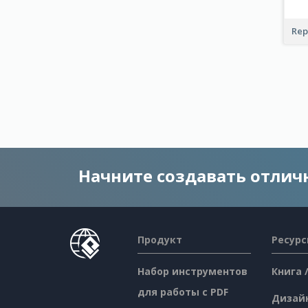
Rep
Начните создавать отли
Продукт
Ресур
Набор инструментов
Книга 
для работы с PDF
Дизай