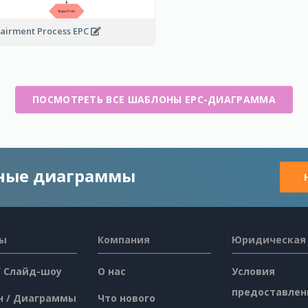
airment Process EPC
ПОСМОТРЕТЬ ВСЕ ШАБЛОНЫ EPC-ДИАГРАММА
чные диаграммы
сы
Компания
Юридическая
/ Слайд-шоу
О нас
Условия
предоставлен
н / Диаграммы
Что нового