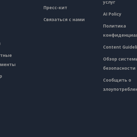
услуг
Пресс-кит
AI Policy
Связаться с нами
Политика
конфиденциа
я
Content Guidel
атные
Обзор систем
ументы
безопасности
p
Сообщить о
злоупотребле