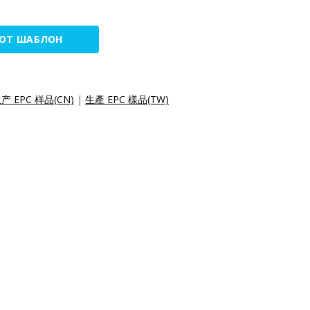
ТОТ ШАБЛОН
产 EPC 样品(CN)
|
生產 EPC 樣品(TW)