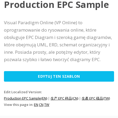
Production EPC Sample
Visual Paradigm Online (VP Online) to
oprogramowanie do rysowania online, które
obsługuje EPC Diagram i szeroką gamę diagramów,
które obejmują UML, ERD, schemat organizacyjny i
inne. Posiada prosty, ale potężny edytor, który
pozwala szybko i łatwo tworzyć diagramy EPC.
EDYTUJ TEN SZABLON
Edit Localized Version:
Production EPC Sample(EN)
|
生产 EPC 样品(CN)
|
生產 EPC 樣品(TW)
View this page in:
EN
CN
TW