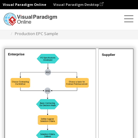
Visual Paradigm Online
Visual Paradigm Desktop
Diagramy
Szablony
Diagram EPC
Production EPC Sample