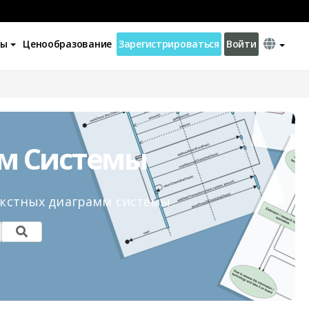
ны
Ценообразование
Зарегистрироваться
Войти
м Системы
кстных диаграмм системы