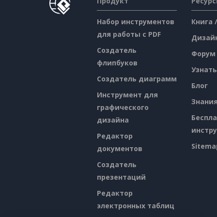
Продукт
Ресур
Набор инструментов
Книга 
для работы с PDF
Дизай
Создатель
Форум
флипбуков
Узнать
Создатель диаграмм
Блог
Инструмент для
Знани
графического
Беспл
дизайна
инстр
Редактор
Sitema
документов
Создатель
презентаций
Редактор
электронных таблиц