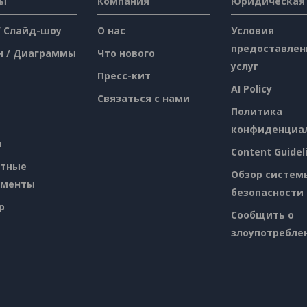
сы
Компания
Юридическая
/ Слайд-шоу
О нас
Условия
предоставлен
н / Диаграммы
Что нового
услуг
Пресс-кит
AI Policy
Связаться с нами
Политика
конфиденциа
я
Content Guidel
атные
Обзор систем
ументы
безопасности
p
Сообщить о
злоупотребле