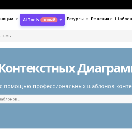
ункции
Ресурсы
Решения
Шабло
AI Tools
НОВЫЙ
стемы
Контекстных Диаграм
 с помощью профессиональных шаблонов конте