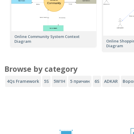
Online Community System Context
Online Shoppi
Diagram
Diagram
Browse by category
4Qs Framework
5S
5W1H
5 причин
6S
ADKAR
Воро