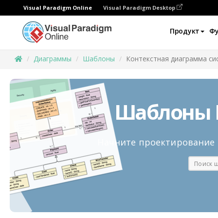
Visual Paradigm Online
Visual Paradigm Desktop
Продукт
Ф
Диаграммы
Шаблоны
Контекстная диаграмма си
Шаблоны 
Начните проектирование