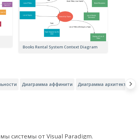
Books Rental System Context Diagram
льности
Диаграмма аффинити
Диаграмма архитектуры о
ы системы от Visual Paradigm.