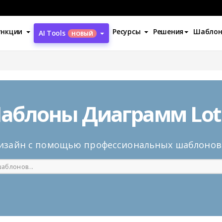
ункции
Ресурсы
Решения
Шабло
AI Tools
НОВЫЙ
аблоны Диаграмм Lot
дизайн с помощью профессиональных шаблонов