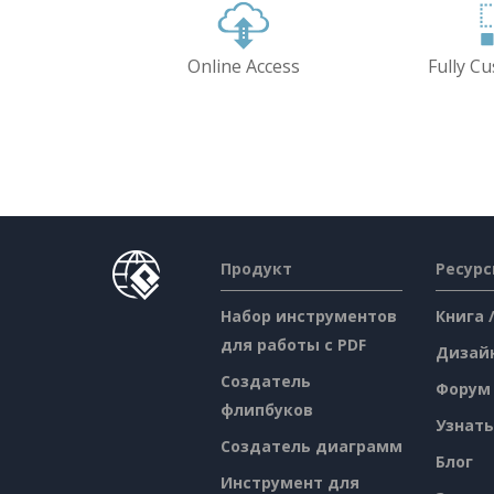
Online Access
Fully C
Продукт
Ресур
Набор инструментов
Книга 
для работы с PDF
Дизай
Создатель
Форум
флипбуков
Узнать
Создатель диаграмм
Блог
Инструмент для