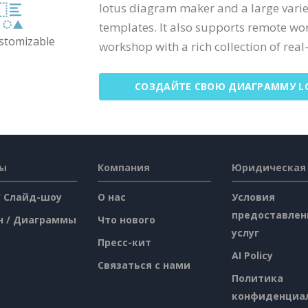
lotus diagram maker and a large varie
templates. It also supports remote wo
ustomizable
workshop with a rich collection of real-
СОЗДАЙТЕ СВОЮ ДИАГРАММУ L
сы
Компания
Юридическая
/ Слайд-шоу
О нас
Условия
предоставлен
н / Диаграммы
Что нового
услуг
Пресс-кит
AI Policy
Связаться с нами
Политика
конфиденциа