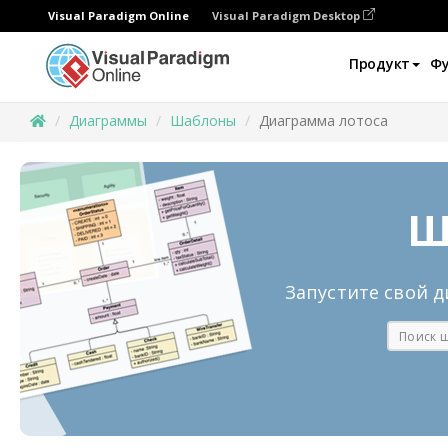
Visual Paradigm Online
Visual Paradigm Desktop
Продукт
Ф
Диаграммы
Шаблоны
Диаграмма лотоса
Ш
Запустите свой 