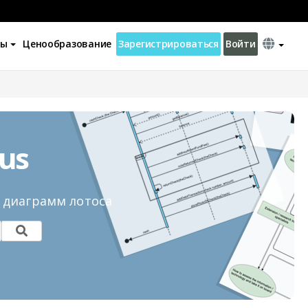
ны
Ценообразование
Зарегистрироваться
Войти
us
 диаграмм лотоса