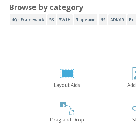
Browse by category
4Qs Framework
5S
5W1H
5 причин
6S
ADKAR
Во
Layout Aids
Add
Drag and Drop
S