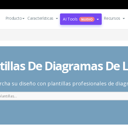
Producto
Características
Recursos
AI Tools
NUEVO
tillas De Diagramas De 
cha su diseño con plantillas profesionales de diag