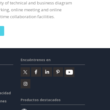
ty of technical and business diagram
rking, online meeting and online
time collaboration facilities.
Encuéntrenos en
vacidad
Productos destacados
ines