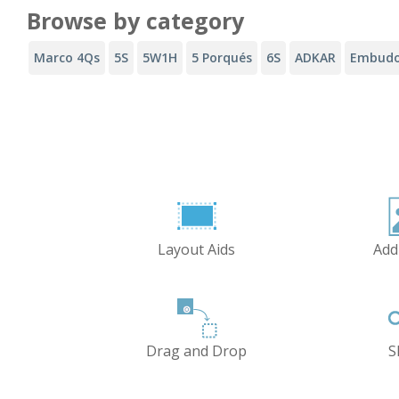
Browse by category
Marco 4Qs
5S
5W1H
5 Porqués
6S
ADKAR
Embudo
Layout Aids
Add
Drag and Drop
S