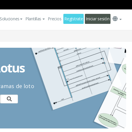
Soluciones
Plantillas
Precios
Regístrate
Iniciar sesión
Lotus
ramas de loto