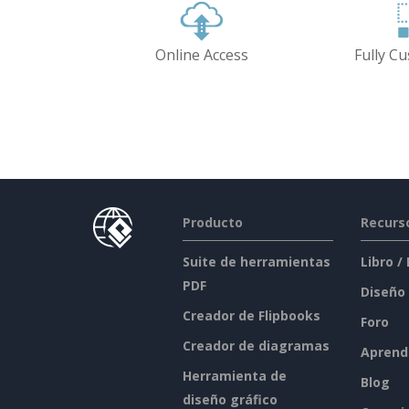
Online Access
Fully C
Producto
Recurs
Suite de herramientas
Libro /
PDF
Diseño
Creador de Flipbooks
Foro
Creador de diagramas
Aprend
Herramienta de
Blog
diseño gráfico