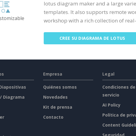
lotus diagram maker and a large varie
templates. It also supports remote wo
ustomizable
workshop with a rich collection of real-
CREE SU DIAGRAMA DE LOTUS
os
Empresa
Legal
 Diapositivas
Quiénes somos
Condiciones de
servicio
 / Diagrama
Novedades
AI Policy
Kit de prensa
Política de pri
er
Contacto
Content Guidel
Seguridad