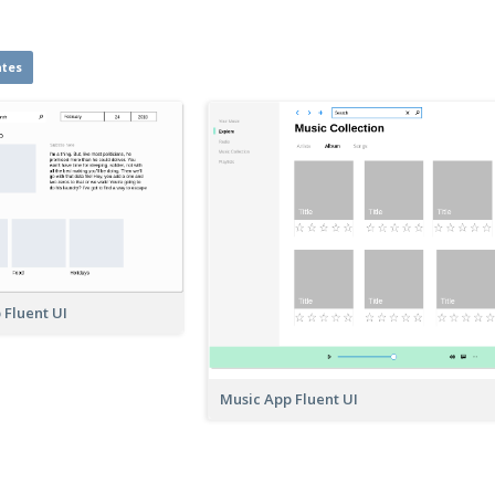
ates
 Fluent UI
Music App Fluent UI