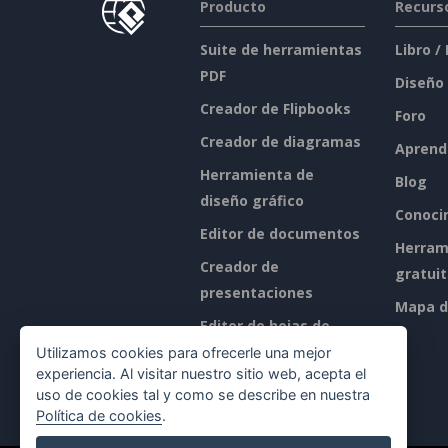
Producto
Recurs
Suite de herramientas
Libro /
PDF
Diseño
Creador de Flipbooks
Foro
Creador de diagramas
Aprend
Herramienta de
Blog
diseño gráfico
Conoci
Editor de documentos
Herram
Creador de
gratui
presentaciones
Mapa de
Editor de hojas de
cálculo
Utilizamos cookies para ofrecerle una mejor
experiencia. Al visitar nuestro sitio web, acepta el
Precios
uso de cookies tal y como se describe en nuestra
Política de cookies
.