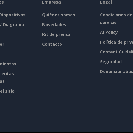
os
Empresa
Legal
 Diapositivas
Quiénes somos
Condiciones de
servicio
 / Diagrama
Novedades
AI Policy
Kit de prensa
Política de pri
er
Contacto
Content Guidel
Seguridad
mientos
Denunciar abu
ientas
tas
l sitio