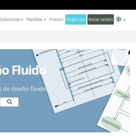
Soluciones
Plantillas
Precios
Regístrate
Iniciar sesión
o Fluido
 de diseño fluido.