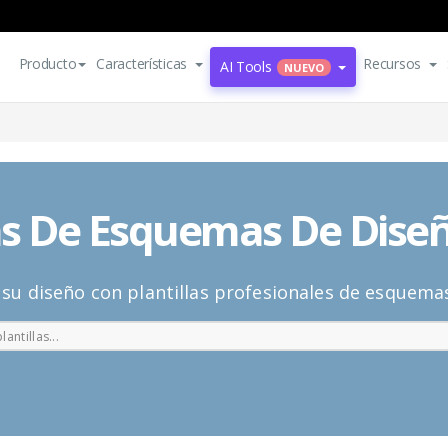
Producto
Características
Recursos
AI Tools
NUEVO
las De Esquemas De Diseñ
u diseño con plantillas profesionales de esquemas