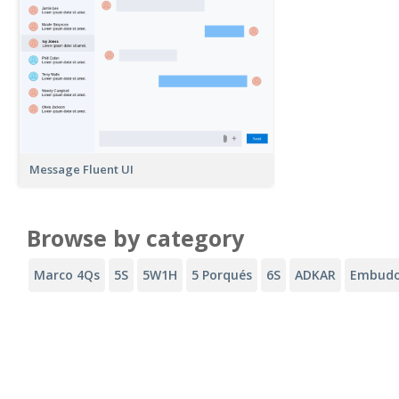
Message Fluent UI
Browse by category
Marco 4Qs
5S
5W1H
5 Porqués
6S
ADKAR
Embudo