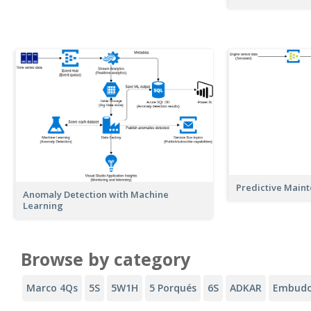
Predictive Main
Anomaly Detection with Machine
Learning
Browse by category
Marco 4Qs
5S
5W1H
5 Porqués
6S
ADKAR
Embudo