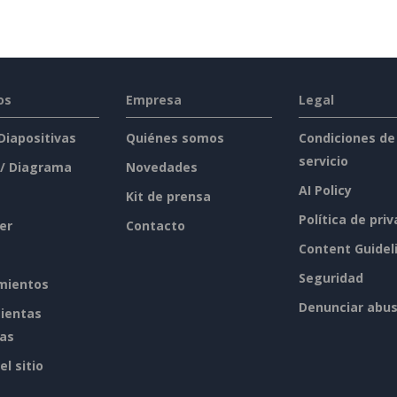
os
Empresa
Legal
 Diapositivas
Quiénes somos
Condiciones de
servicio
 / Diagrama
Novedades
AI Policy
Kit de prensa
Política de pri
er
Contacto
Content Guidel
Seguridad
mientos
Denunciar abu
ientas
tas
l sitio