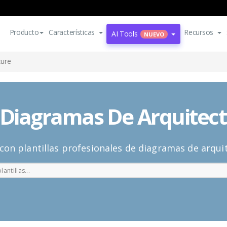
Producto
Características
Recursos
AI Tools
NUEVO
zure
e Diagramas De Arquitec
 con plantillas profesionales de diagramas de arqu