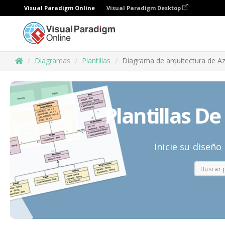
Visual Paradigm Online
Visual Paradigm Desktop
Diagramas
Plantillas
Diagrama de arquitectura de A
Plantillas D
Inicie su diseño