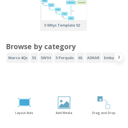
5 Whys Template 02
Browse by category
Marco 4Qs
5S
5W1H
5 Porqués
6S
ADKAR
Embudo AID
Layout Aids
Add Media
Drag and Drop