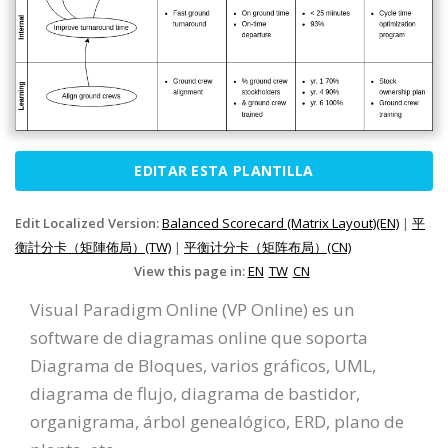
EDITAR ESTA PLANTILLA
Edit Localized Version:
Balanced Scorecard (Matrix Layout)(EN)
|
平
衡計分卡（矩陣佈局）(TW)
|
平衡计分卡（矩阵布局）(CN)
View this page in:
EN
TW
CN
Visual Paradigm Online (VP Online) es un
software de diagramas online que soporta
Diagrama de Bloques, varios gráficos, UML,
diagrama de flujo, diagrama de bastidor,
organigrama, árbol genealógico, ERD, plano de