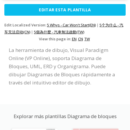
EDITAR ESTA PLANTILLA
Edit Localized Version:
5 Whys - Car Won't Start(EN)
|
5个为什么 - 汽
车无法启动(CN)
|
5個為什麼 - 汽車無法啟動(TW)
View this page in:
EN
CN
TW
La herramienta de dibujo, Visual Paradigm
Online (VP Online), soporta Diagrama de
Bloques, UML, ERD y Organigrama. Puede
dibujar Diagramas de Bloques rápidamente a
través del intuitivo editor de dibujo.
Explorar más plantillas Diagrama de bloques