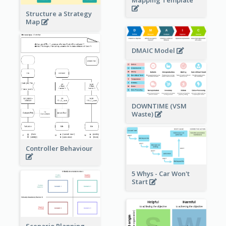
Mapping Template
Structure a Strategy
Map
DMAIC Model
DOWNTIME (VSM
Waste)
Controller Behaviour
5 Whys - Car Won't
Start