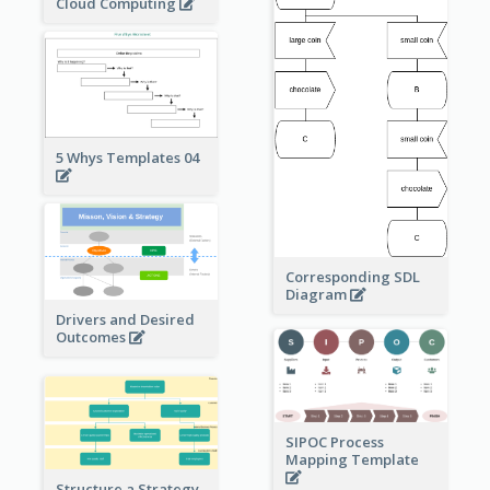
Cloud Computing
5 Whys Templates 04
Corresponding SDL
Diagram
Drivers and Desired
Outcomes
SIPOC Process
Mapping Template
Structure a Strategy