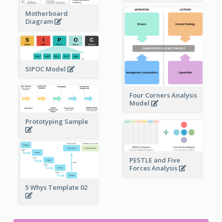
Motherboard
Diagram
SIPOC Model
Four Corners Analysis
Model
Prototyping Sample
PESTLE and Five
Forces Analysis
5 Whys Template 02