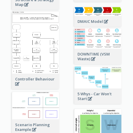
Map
DMAIC Model
DOWNTIME (VSM
Waste)
Controller Behaviour
5 Whys - Car Won't
Start
Scenario Planning
Example