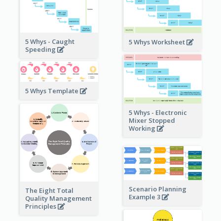
5 Whys - Caught
5 Whys Worksheet
Speeding
5 Whys Template
5 Whys - Electronic
Mixer Stopped
Working
Scenario Planning
The Eight Total
Example 3
Quality Management
Principles