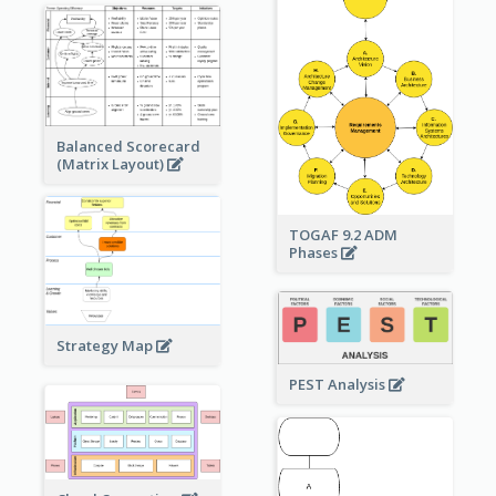
Balanced Scorecard
(Matrix Layout)
TOGAF 9.2 ADM
Phases
Strategy Map
PEST Analysis