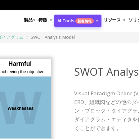
製品
特徴
リソース
ソリ
AI Tools
新着情報
ダイアグラム
SWOT Analysis Model
SWOT Analys
Visual Paradigm Onl
ERD、組織図などの他の
ン・ブロック・ダイアグラ
ダイアグラム・エディタを
くことができます。