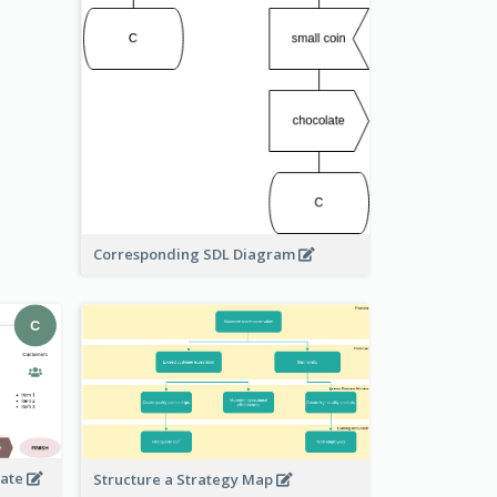
Corresponding SDL Diagram
late
Structure a Strategy Map