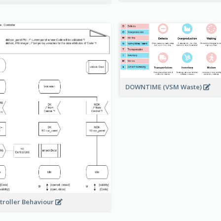
DOWNTIME (VSM Waste)
troller Behaviour