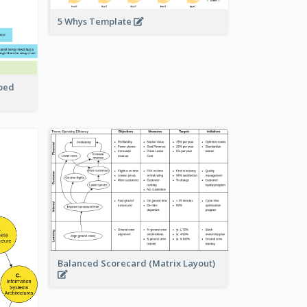
5 Whys Template
pped
Balanced Scorecard (Matrix Layout)