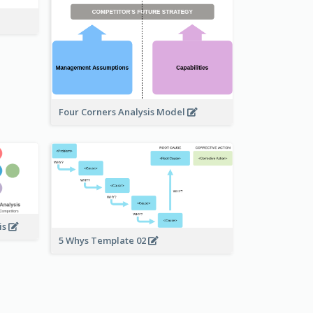
Four Corners Analysis Model
is
5 Whys Template 02