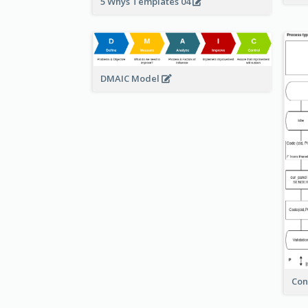
5 Whys Templates 04
DMAIC Model
Con