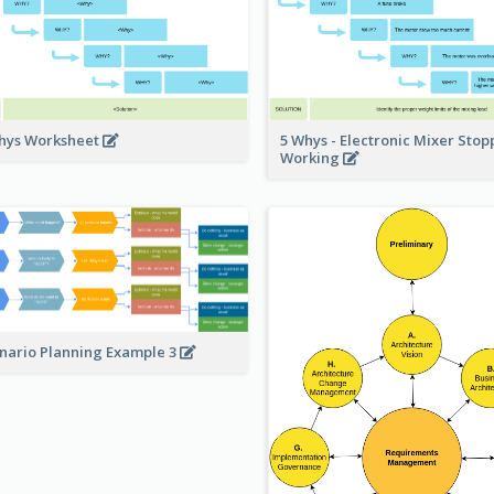
hys Worksheet
5 Whys - Electronic Mixer Sto
Working
nario Planning Example 3