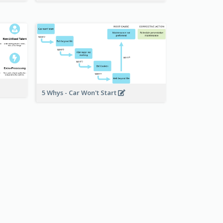
5 Whys - Car Won't Start