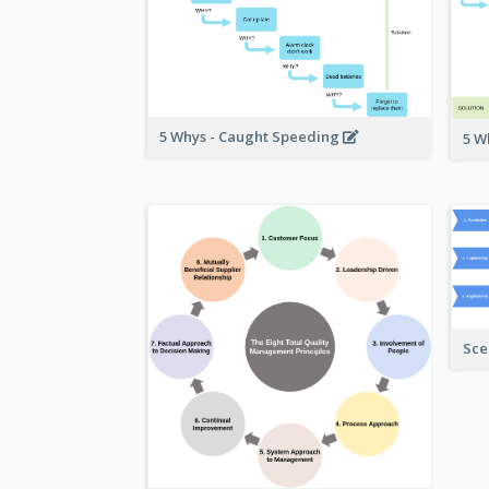
5 Whys - Caught Speeding
5 W
Sce