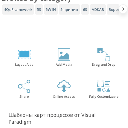
4Qs Framework
5S
5W1H
5 причин
6S
ADKAR
Воронка A
Layout Aids
Add Media
Drag and Drop
Share
Online Access
Fully Customizable
Шаблоны карт процессов от Visual
Paradigm.