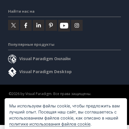
Найти нас на
Популярные продукты
Visual Paradigm Онлайн
Visual Paradigm Desktop
©2026 by Visual Paradigm. Все права защищены.
Мы используем файлы cookie, чтобы предложить вам
Условия предоставления услуг
AI Policy
лучший опыт. Посещая наш сайт, вы соглашаетесь с
Политика конфиденциальности
Content Guidelines
использованием файлов cookie, как описано в нашей
Обзор системы безопасности
политике использования файлов cookie
.