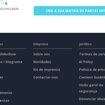
ustomizable
CRIE A SUA MATRIZ DE PARTES IN
os
Empresa
Jurídico
 Slideshow
Sobre nós
Termos de serv
o / Diagrama
Novidades
AI Policy
Kit de imprensa
Política de pri
er
Contactar-nos
Content Guidel
Visão geral da
segurança
imento
Denunciar abu
entas