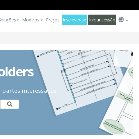
Soluções
Modelos
Preços
Inscrever-se
Iniciar sessão
olders
 partes interessadas