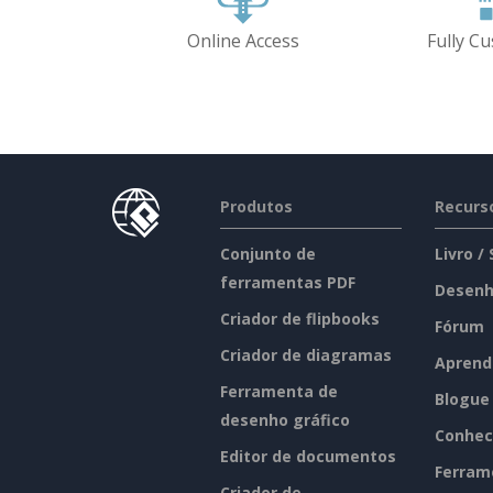
Online Access
Fully C
Produtos
Recurs
Conjunto de
Livro /
ferramentas PDF
Desenh
Criador de flipbooks
Fórum
Criador de diagramas
Aprend
Ferramenta de
Blogue
desenho gráfico
Conhec
Editor de documentos
Ferram
Criador de