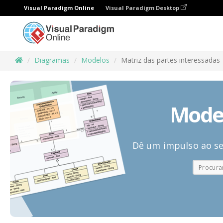
Visual Paradigm Online
Visual Paradigm Desktop
Diagramas
Modelos
Matriz das partes interessadas
Model
Dê um impulso ao se