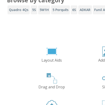
Quadro 4Qs
5S
5W1H
5 Porquês
6S
ADKAR
Funil 
Layout Aids
Add
Drag and Drop
S