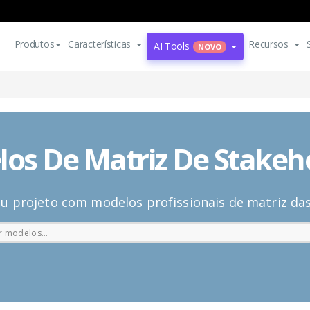
Produtos
Características
Recursos
AI Tools
NOVO
os De Matriz De Stakeh
u projeto com modelos profissionais de matriz das