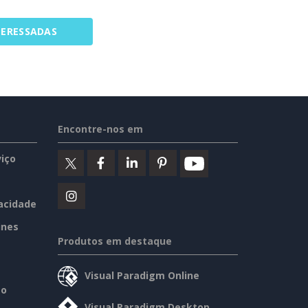
TERESSADAS
Encontre-nos em
iço
vacidade
ines
Produtos em destaque
Visual Paradigm Online
so
Visual Paradigm Desktop