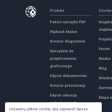
Produkt
Zasoby
Pakiet narzędzi PDF
Książka
slajdó
Flipbook Maker
Projekt
Kreator diagramów
Forum
Narzędzie do
projektowania
Nauka
graficznego
Blog
Edytor dokumentów
Wiedza
Kreator prezentacji
Darmow
Edytor arkuszy
Mapa w
kalkulacyjnych
Używamy plików cookie, aby zapewnić lepsze