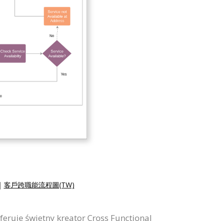
|
客戶跨職能流程圖(TW)
ruje świetny kreator Cross Functional