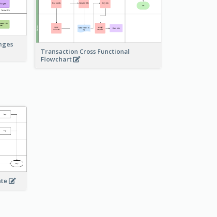
anges
Transaction Cross Functional
Flowchart
ate