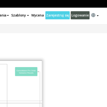
ania
Szablony
Wycena
Zarejestruj się
Logowanie