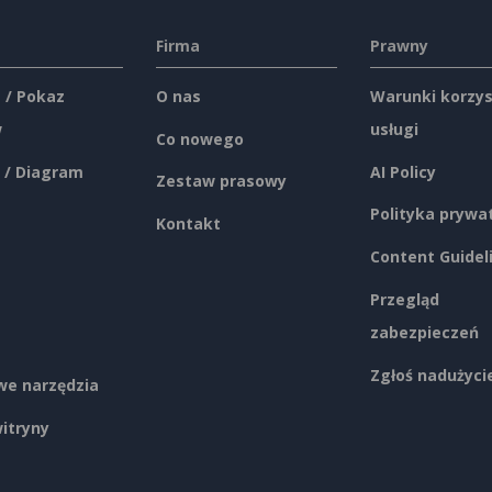
Firma
Prawny
 / Pokaz
O nas
Warunki korzys
w
usługi
Co nowego
 / Diagram
AI Policy
Zestaw prasowy
Polityka prywa
Kontakt
Content Guidel
Przegląd
zabezpieczeń
Zgłoś nadużyci
e narzędzia
itryny