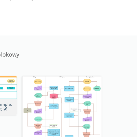
blokowy
ample:
ct