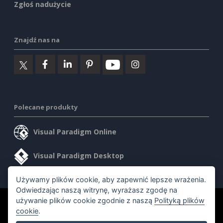
Zgłoś nadużycie
Znajdź nas na
Polecane produkty
Visual Paradigm Online
Visual Paradigm Desktop
Używamy plików cookie, aby zapewnić lepsze wrażenia.
Odwiedzając naszą witrynę, wyrażasz zgodę na
używanie plików cookie zgodnie z naszą
Polityką plików
©2026 by Visual Paradigm. Wszelkie prawa zastrzeżone.
cookie
.