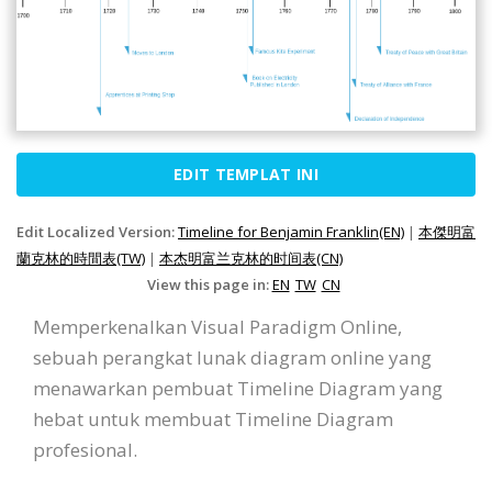
EDIT TEMPLAT INI
Edit Localized Version:
Timeline for Benjamin Franklin(EN)
|
本傑明富
蘭克林的時間表(TW)
|
本杰明富兰克林的时间表(CN)
View this page in:
EN
TW
CN
Memperkenalkan Visual Paradigm Online,
sebuah perangkat lunak diagram online yang
menawarkan pembuat Timeline Diagram yang
hebat untuk membuat Timeline Diagram
profesional.