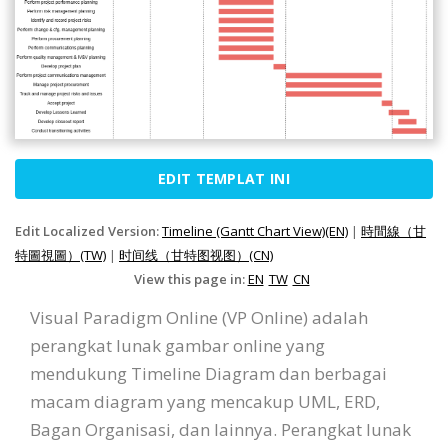
EDIT TEMPLAT INI
Edit Localized Version:
Timeline (Gantt Chart View)(EN)
|
時間線（甘
特圖視圖）(TW)
|
时间线（甘特图视图）(CN)
View this page in:
EN
TW
CN
Visual Paradigm Online (VP Online) adalah
perangkat lunak gambar online yang
mendukung Timeline Diagram dan berbagai
macam diagram yang mencakup UML, ERD,
Bagan Organisasi, dan lainnya. Perangkat lunak