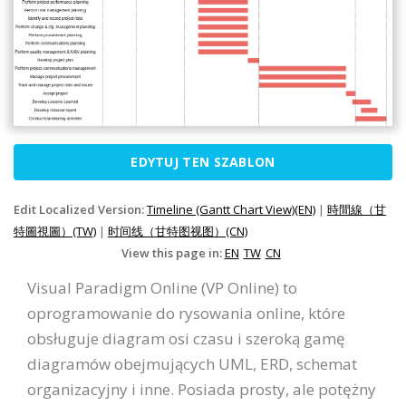
EDYTUJ TEN SZABLON
Edit Localized Version:
Timeline (Gantt Chart View)(EN)
|
時間線（甘
特圖視圖）(TW)
|
时间线（甘特图视图）(CN)
View this page in:
EN
TW
CN
Visual Paradigm Online (VP Online) to
oprogramowanie do rysowania online, które
obsługuje diagram osi czasu i szeroką gamę
diagramów obejmujących UML, ERD, schemat
organizacyjny i inne. Posiada prosty, ale potężny