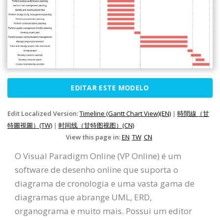
EDITAR ESTE MODELO
Edit Localized Version:
Timeline (Gantt Chart View)(EN)
|
時間線（甘
特圖視圖）(TW)
|
时间线（甘特图视图）(CN)
View this page in:
EN
TW
CN
O Visual Paradigm Online (VP Online) é um
software de desenho online que suporta o
diagrama de cronologia e uma vasta gama de
diagramas que abrange UML, ERD,
organograma e muito mais. Possui um editor