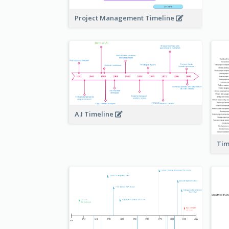
Project Management Timeline
A.I Timeline
Tim