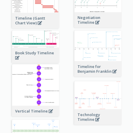
Negotiation
Timeline (Gantt
Timeline
Chart View)
Book Study Timeline
Timeline for
Benjamin Franklin
Vertical Timeline
Technology
Timeline