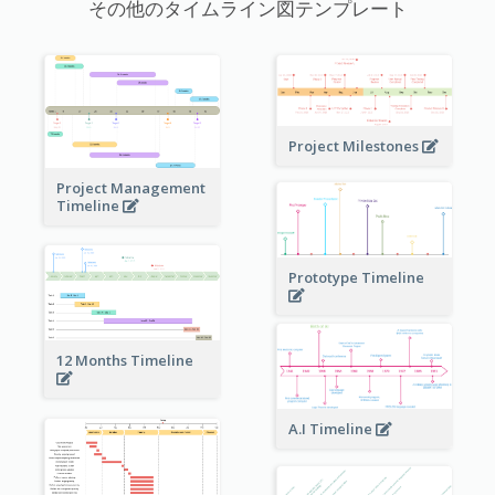
その他のタイムライン図テンプレート
Project Milestones
Project Management
Timeline
Prototype Timeline
12 Months Timeline
A.I Timeline